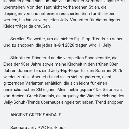
klassisch genug sind, um die Zeit in meiner Sommer-Capsule zu
überstehen. Von den fast nicht vorhandenen Stilen, die
diejenigen von uns mit einem reduzierten Sinn für Stil lieben
werden, bis hin zu verspielten Jelly-Varianten für die mutigeren
Kleiderträger da draußen.
Scrollen Sie weiter, um die sieben Flip-Flop-Trends zu sehen
und zu shoppen, die jedes It-Girl 2026 tragen wird. 1. Jelly
Stilnotizen: Erinnernd an die verspielten Sandalenstile, die
Ende der 90er Jahre sowie meine Kindheit in den frühen 00er
Jahren dominierten, sind Jelly-Flip-Flops für den Sommer 2026
wieder zurück. Aber jetzt sind sie in viel tragbareren, nicht
glitzernden Varianten erhältlich, die sich leicht für einen
minimalistischen Stil eignen. Mein Lieblingspaar? Die Saionaras
von Ancient Greek Sandals, die arguably die Wiederbelebung des
Jelly-Schuh-Trends überhaupt eingeleitet haben. Trend shoppen:
ANCIENT GREEK SANDALS
Saionara Jelly PVC Flip-Flops