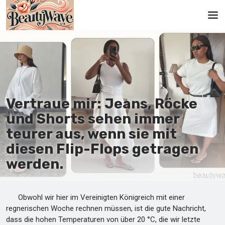
Hauptseite
En
Es
Vertraue mir: Jeans, Röcke
Ru
und Shorts sehen immer
It
teurer aus, wenn sie mit
diesen Flip-Flops getragen
De
werden.
Obwohl wir hier im Vereinigten Königreich mit einer
regnerischen Woche rechnen müssen, ist die gute Nachricht,
dass die hohen Temperaturen von über 20 °C, die wir letzte