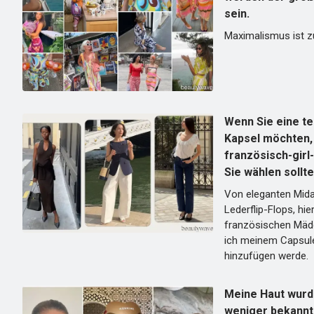
sein.
Maximalismus ist z
Wenn Sie eine 
Kapsel möchten, 
französisch-girl
Sie wählen sollte
Von eleganten Midax
Lederflip-Flops, hie
französischen Mäd
ich meinem Capsu
hinzufügen werde.
Meine Haut wurd
weniger bekannt