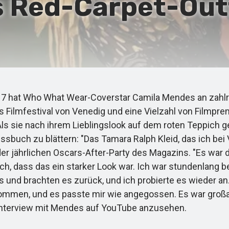
s Red-Carpet-Outf
017 hat Who What Wear-Coverstar Camila Mendes an zahl
 Filmfestival von Venedig und eine Vielzahl von Filmprem
s sie nach ihrem Lieblingslook auf dem roten Teppich gef
ssbuch zu blättern: "Das Tamara Ralph Kleid, das ich bei
r jährlichen Oscars-After-Party des Magazins. "Es war d
, dass das ein starker Look war. Ich war stundenlang b
und brachten es zurück, und ich probierte es wieder an. 
kommen, und es passte mir wie angegossen. Es war großar
 Interview mit Mendes auf YouTube anzusehen.