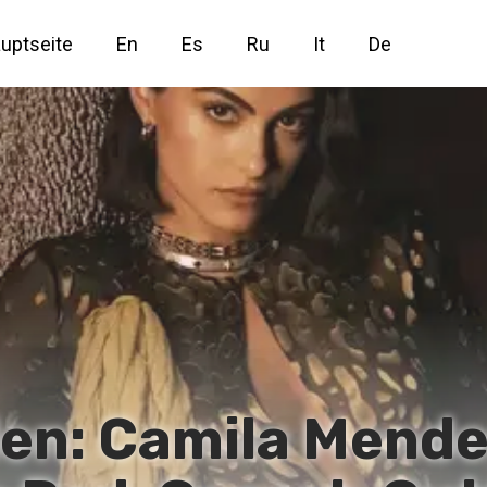
uptseite
En
Es
Ru
It
De
den: Camila Mende