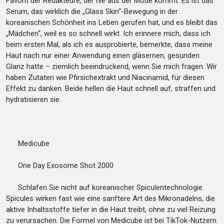
Favorit der Redakteure, der nie aus der Mode kommt. Es ist das
Serum, das wirklich die „Glass Skin“-Bewegung in der
koreanischen Schönheit ins Leben gerufen hat, und es bleibt das
„Mädchen“, weil es so schnell wirkt. Ich erinnere mich, dass ich
beim ersten Mal, als ich es ausprobierte, bemerkte, dass meine
Haut nach nur einer Anwendung einen gläsernen, gesunden
Glanz hatte – ziemlich beeindruckend, wenn Sie mich fragen. Wir
haben Zutaten wie Pfirsichextrakt und Niacinamid, für diesen
Effekt zu danken. Beide hellen die Haut schnell auf, straffen und
hydratisieren sie.
Medicube
One Day Exosome Shot 2000
Schlafen Sie nicht auf koreanischer Spiculentechnologie.
Spicules wirken fast wie eine sanftere Art des Mikronadelns, die
aktive Inhaltsstoffe tiefer in die Haut treibt, ohne zu viel Reizung
zu verursachen. Die Formel von Medicube ist bei TikTok-Nutzern