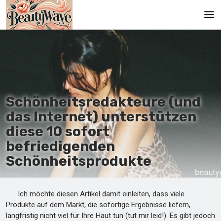
Hauptseite
En
Es
Schönheitsredakteure (und
Ru
das Internet) unterstützen
It
diese 10 sofort
befriedigenden
De
Schönheitsprodukte
Ich möchte diesen Artikel damit einleiten, dass viele
Produkte auf dem Markt, die sofortige Ergebnisse liefern,
langfristig nicht viel für Ihre Haut tun (tut mir leid!). Es gibt jedoch