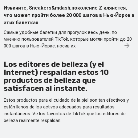
Извините, Sneakers&mdash;поколение Z клянется,
что может пройти более 20 000 шагов в Нью-Йорке в
этих балетках.
Самые удобные балетки для прогулок весь день, по
мнению пользователей TikTok, которые могли пройти до 20
000 шагов в Нью-Йорке, носив их.
Los editores de belleza (y el
Internet) respaldan estos 10
productos de belleza que
satisfacen al instante.
Estos productos para el cuidado de la piel son tan efectivos y
están llenos de los activos adecuados para resultados
instantáneos. Ve los favoritos de TikTok que los editores de
belleza realmente respaldan.