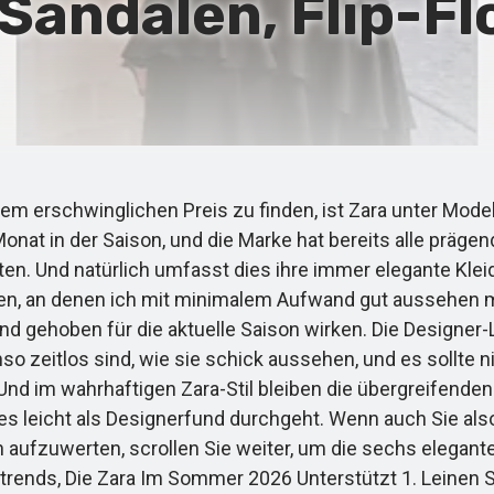
 Sandalen, Flip-F
 erschwinglichen Preis zu finden, ist Zara unter Mode
 Monat in der Saison, und die Marke hat bereits alle prä
en. Und natürlich umfasst dies ihre immer elegante Kleid
gen, an denen ich mit minimalem Aufwand gut aussehen m
h und gehoben für die aktuelle Saison wirken. Die Design
so zeitlos sind, wie sie schick aussehen, und es sollte 
. Und im wahrhaftigen Zara-Stil bleiben die übergreifend
edes leicht als Designerfund durchgeht. Wenn auch Sie al
 aufzuwerten, scrollen Sie weiter, um die sechs elegante
trends, Die Zara Im Sommer 2026 Unterstützt 1. Leinen Stil