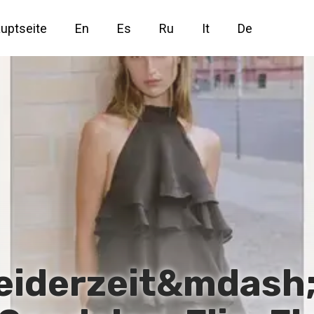
uptseite
En
Es
Ru
It
De
 Kleiderzeit&mdash