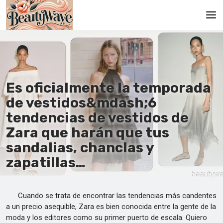
Principal
En
Es oficialmente la temporada
Es
de vestidos&mdash;6
Ru
tendencias de vestidos de
It
Zara que harán que tus
sandalias, chanclas y
De
zapatillas…
Cuando se trata de encontrar las tendencias más candentes
a un precio asequible, Zara es bien conocida entre la gente de la
moda y los editores como su primer puerto de escala. Quiero