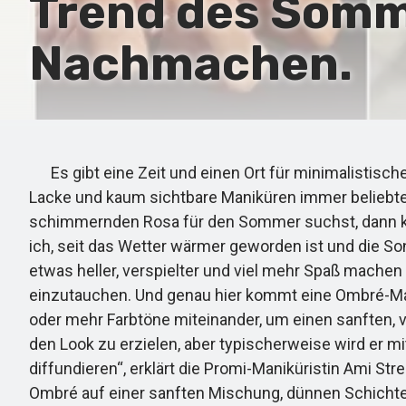
Trend des Somm
Nachmachen.
Es gibt eine Zeit und einen Ort für minimalistisch
Lacke und kaum sichtbare Maniküren immer beliebte 
schimmernden Rosa für den Sommer suchst, dann kö
ich, seit das Wetter wärmer geworden ist und die So
etwas heller, verspielter und viel mehr Spaß machen 
einzutauchen. Und genau hier kommt eine Ombré-Man
oder mehr Farbtöne miteinander, um einen sanften, ve
den Look zu erzielen, aber typischerweise wird er 
diffundieren“, erklärt die Promi-Maniküristin Ami St
Ombré auf einer sanften Mischung, dünnen Schich