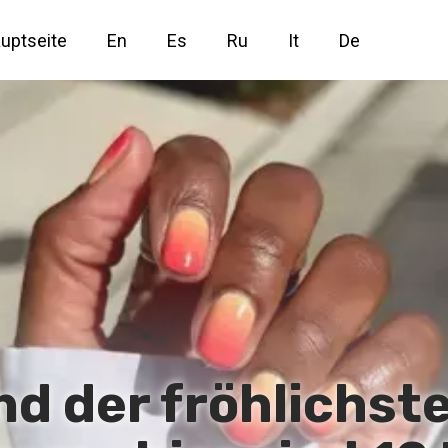
uptseite
En
Es
Ru
It
De
d der fröhlichst