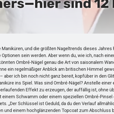
ers—hier sind 12
e Maniküren, und die größten Nageltrends dieses Jahres 
Optionen sein werden. Aber wenn du, wie ich, nach einer
nnten Ombré-Nägel genau die Art von saisonalem Wande
nne ein regelmäßiger Anblick am britischen Himmel gewor
– aber ich bin noch nicht ganz bereit, kopfüber in den Gl
iküre ins Spiel. Was sind Ombré-Nägel? Anstelle einer
rlaufenden Effekt zu erzeugen, der auffällig ist, ohne üb
mit einem Schwamm oder einem speziellen Ombré-Pinsel er
reets. „Der Schlüssel ist Geduld, da du den Verlauf allmä
ten und einem hochglänzenden Topcoat zum Abschluss 