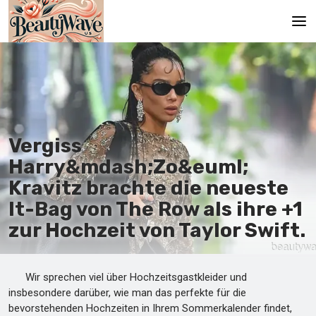
Hauptseite
En
Es
Vergiss
Ru
Harry&mdash;Zo&euml;
It
Kravitz brachte die neueste
It-Bag von The Row als ihre +1
De
zur Hochzeit von Taylor Swift.
Wir sprechen viel über Hochzeitsgastkleider und
insbesondere darüber, wie man das perfekte für die
bevorstehenden Hochzeiten in Ihrem Sommerkalender findet,