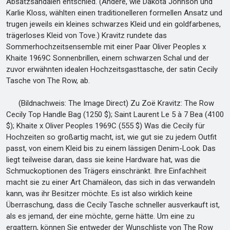
Absatzsandalen entschied. (Andere, wie Dakota Johnson und
Karlie Kloss, wählten einen traditionelleren formellen Ansatz und
trugen jeweils ein kleines schwarzes Kleid und ein goldfarbenes,
trägerloses Kleid von Tove.) Kravitz rundete das
Sommerhochzeitsensemble mit einer Paar Oliver Peoples x
Khaite 1969C Sonnenbrillen, einem schwarzen Schal und der
zuvor erwähnten idealen Hochzeitsgasttasche, der satin Cecily
Tasche von The Row, ab.
(Bildnachweis: The Image Direct) Zu Zoë Kravitz: The Row
Cecily Top Handle Bag (1250 $); Saint Laurent Le 5 à 7 Bea (4100
$); Khaite x Oliver Peoples 1969C (555 $) Was die Cecily für
Hochzeiten so großartig macht, ist, wie gut sie zu jedem Outfit
passt, von einem Kleid bis zu einem lässigen Denim-Look. Das
liegt teilweise daran, dass sie keine Hardware hat, was die
Schmuckoptionen des Trägers einschränkt. Ihre Einfachheit
macht sie zu einer Art Chamäleon, das sich in das verwandeln
kann, was ihr Besitzer möchte. Es ist also wirklich keine
Überraschung, dass die Cecily Tasche schneller ausverkauft ist,
als es jemand, der eine möchte, gerne hätte. Um eine zu
ergattern, können Sie entweder der Wunschliste von The Row