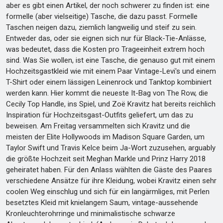
aber es gibt einen Artikel, der noch schwerer zu finden ist: eine
formelle (aber vielseitige) Tasche, die dazu passt. Formelle
Taschen neigen dazu, ziemlich langweilig und steif zu sein.
Entweder das, oder sie eignen sich nur für Black-Tie-Anlässe,
was bedeutet, dass die Kosten pro Trageeinheit extrem hoch
sind. Was Sie wollen, ist eine Tasche, die genauso gut mit einem
Hochzeitsgastkleid wie mit einem Paar Vintage-Levi's und einem
T-Shirt oder einem lässigen Leinenrock und Tanktop kombiniert
werden kann. Hier kommt die neueste It-Bag von The Row, die
Cecily Top Handle, ins Spiel, und Zoë Kravitz hat bereits reichlich
Inspiration für Hochzeitsgast-Outfits geliefert, um das zu
beweisen. Am Freitag versammelten sich Kravitz und die
meisten der Elite Hollywoods im Madison Square Garden, um
Taylor Swift und Travis Kelce beim Ja-Wort zuzusehen, arguably
die größte Hochzeit seit Meghan Markle und Prinz Harry 2018
geheiratet haben. Für den Anlass wählten die Gäste des Paares
verschiedene Ansätze für ihre Kleidung, wobei Kravitz einen sehr
coolen Weg einschlug und sich für ein langärmliges, mit Perlen
besetztes Kleid mit knielangem Saum, vintage-aussehende
Kronleuchterohrringe und minimalistische schwarze