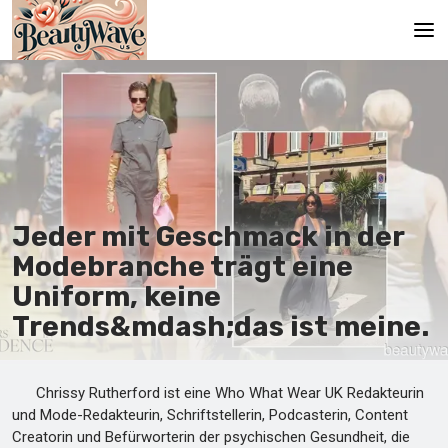
Hauptseite
En
Es
Ru
Jeder mit Geschmack in der
It
Modebranche trägt eine
Uniform, keine
De
Trends&mdash;das ist meine.
Chrissy Rutherford ist eine Who What Wear UK Redakteurin
und Mode-Redakteurin, Schriftstellerin, Podcasterin, Content
Creatorin und Befürworterin der psychischen Gesundheit, die