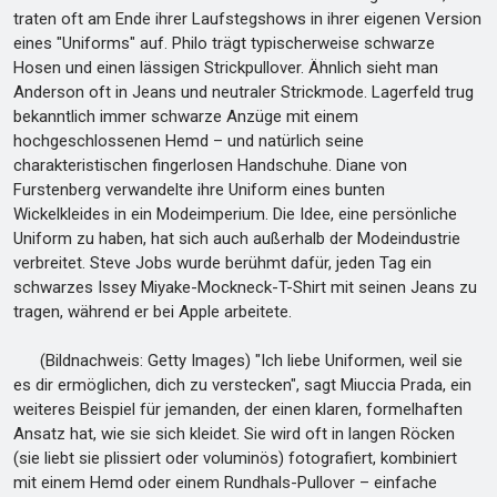
traten oft am Ende ihrer Laufstegshows in ihrer eigenen Version
eines "Uniforms" auf. Philo trägt typischerweise schwarze
Hosen und einen lässigen Strickpullover. Ähnlich sieht man
Anderson oft in Jeans und neutraler Strickmode. Lagerfeld trug
bekanntlich immer schwarze Anzüge mit einem
hochgeschlossenen Hemd – und natürlich seine
charakteristischen fingerlosen Handschuhe. Diane von
Furstenberg verwandelte ihre Uniform eines bunten
Wickelkleides in ein Modeimperium. Die Idee, eine persönliche
Uniform zu haben, hat sich auch außerhalb der Modeindustrie
verbreitet. Steve Jobs wurde berühmt dafür, jeden Tag ein
schwarzes Issey Miyake-Mockneck-T-Shirt mit seinen Jeans zu
tragen, während er bei Apple arbeitete.
(Bildnachweis: Getty Images) "Ich liebe Uniformen, weil sie
es dir ermöglichen, dich zu verstecken", sagt Miuccia Prada, ein
weiteres Beispiel für jemanden, der einen klaren, formelhaften
Ansatz hat, wie sie sich kleidet. Sie wird oft in langen Röcken
(sie liebt sie plissiert oder voluminös) fotografiert, kombiniert
mit einem Hemd oder einem Rundhals-Pullover – einfache