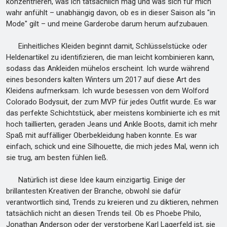
konzentrieren, was ich tatsächlich mag und was sich für mich
wahr anfühlt – unabhängig davon, ob es in dieser Saison als "in
Mode" gilt – und meine Garderobe darum herum aufzubauen.
Einheitliches Kleiden beginnt damit, Schlüsselstücke oder
Heldenartikel zu identifizieren, die man leicht kombinieren kann,
sodass das Ankleiden mühelos erscheint. Ich wurde während
eines besonders kalten Winters um 2017 auf diese Art des
Kleidens aufmerksam. Ich wurde besessen von dem Wolford
Colorado Bodysuit, der zum MVP für jedes Outfit wurde. Es war
das perfekte Schichtstück, aber meistens kombinierte ich es mit
hoch taillierten, geraden Jeans und Ankle Boots, damit ich mehr
Spaß mit auffälliger Oberbekleidung haben konnte. Es war
einfach, schick und eine Silhouette, die mich jedes Mal, wenn ich
sie trug, am besten fühlen ließ.
Natürlich ist diese Idee kaum einzigartig. Einige der
brillantesten Kreativen der Branche, obwohl sie dafür
verantwortlich sind, Trends zu kreieren und zu diktieren, nehmen
tatsächlich nicht an diesen Trends teil. Ob es Phoebe Philo,
Jonathan Anderson oder der verstorbene Karl Lagerfeld ist, sie