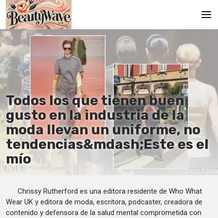
Principal
En
Es
Todos los que tienen buen
Ru
gusto en la industria de la
It
moda llevan un uniforme, no
tendencias&mdash;Este es el
De
mío
Chrissy Rutherford es una editora residente de Who What
Wear UK y editora de moda, escritora, podcaster, creadora de
contenido y defensora de la salud mental comprometida con