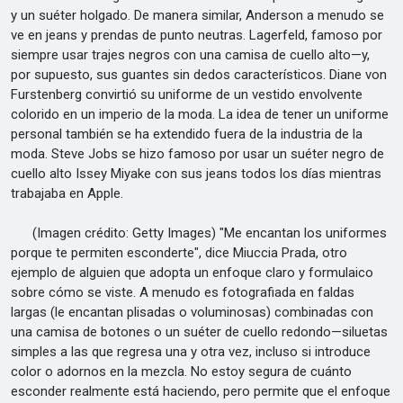
y un suéter holgado. De manera similar, Anderson a menudo se
ve en jeans y prendas de punto neutras. Lagerfeld, famoso por
siempre usar trajes negros con una camisa de cuello alto—y,
por supuesto, sus guantes sin dedos característicos. Diane von
Furstenberg convirtió su uniforme de un vestido envolvente
colorido en un imperio de la moda. La idea de tener un uniforme
personal también se ha extendido fuera de la industria de la
moda. Steve Jobs se hizo famoso por usar un suéter negro de
cuello alto Issey Miyake con sus jeans todos los días mientras
trabajaba en Apple.
(Imagen crédito: Getty Images) "Me encantan los uniformes
porque te permiten esconderte", dice Miuccia Prada, otro
ejemplo de alguien que adopta un enfoque claro y formulaico
sobre cómo se viste. A menudo es fotografiada en faldas
largas (le encantan plisadas o voluminosas) combinadas con
una camisa de botones o un suéter de cuello redondo—siluetas
simples a las que regresa una y otra vez, incluso si introduce
color o adornos en la mezcla. No estoy segura de cuánto
esconder realmente está haciendo, pero permite que el enfoque