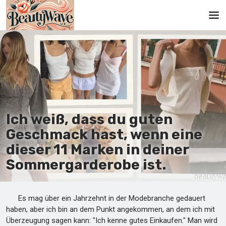
Hauptseite
En
Es
Ru
Ich weiß, dass du guten
It
Geschmack hast, wenn eine
dieser 11 Marken in deiner
De
Sommergarderobe ist.
Es mag über ein Jahrzehnt in der Modebranche gedauert
haben, aber ich bin an dem Punkt angekommen, an dem ich mit
Überzeugung sagen kann: "Ich kenne gutes Einkaufen." Man wird