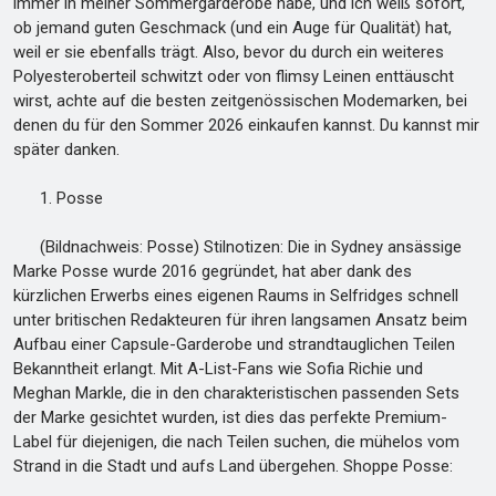
immer in meiner Sommergarderobe habe, und ich weiß sofort,
ob jemand guten Geschmack (und ein Auge für Qualität) hat,
weil er sie ebenfalls trägt. Also, bevor du durch ein weiteres
Polyesteroberteil schwitzt oder von flimsy Leinen enttäuscht
wirst, achte auf die besten zeitgenössischen Modemarken, bei
denen du für den Sommer 2026 einkaufen kannst. Du kannst mir
später danken.
1. Posse
(Bildnachweis: Posse) Stilnotizen: Die in Sydney ansässige
Marke Posse wurde 2016 gegründet, hat aber dank des
kürzlichen Erwerbs eines eigenen Raums in Selfridges schnell
unter britischen Redakteuren für ihren langsamen Ansatz beim
Aufbau einer Capsule-Garderobe und strandtauglichen Teilen
Bekanntheit erlangt. Mit A-List-Fans wie Sofia Richie und
Meghan Markle, die in den charakteristischen passenden Sets
der Marke gesichtet wurden, ist dies das perfekte Premium-
Label für diejenigen, die nach Teilen suchen, die mühelos vom
Strand in die Stadt und aufs Land übergehen. Shoppe Posse: