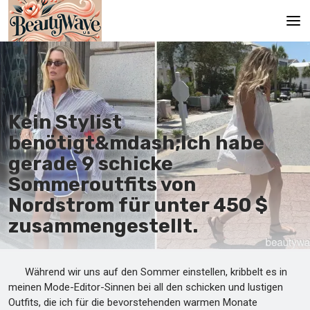
Hauptseite
En
Kein Stylist
Es
benötigt&mdash;Ich habe
Ru
gerade 9 schicke
It
Sommeroutfits von
Nordstrom für unter 450 $
De
zusammengestellt.
Während wir uns auf den Sommer einstellen, kribbelt es in
meinen Mode-Editor-Sinnen bei all den schicken und lustigen
Outfits, die ich für die bevorstehenden warmen Monate