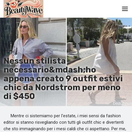
Pagina principale
En
Es
Nessun stilista
Ru
necessario&mdash;ho
It
appena creato 9 outfit estivi
chic da Nordstrom per meno
De
di $450
Mentre ci sistemiamo per l'estate, i miei sensi da fashion
editor si stanno risvegliando con tutti gli outfit chic e divertenti
che sto immaginando per i mesi caldi che ci aspettano. Per me,