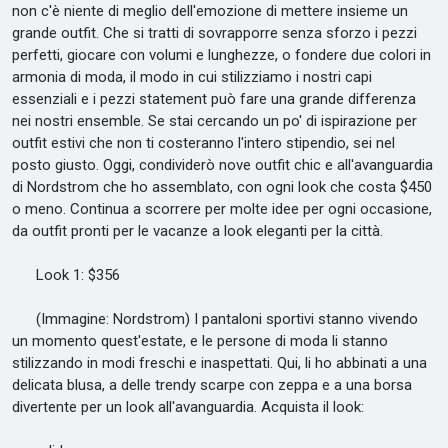
non c'è niente di meglio dell'emozione di mettere insieme un
grande outfit. Che si tratti di sovrapporre senza sforzo i pezzi
perfetti, giocare con volumi e lunghezze, o fondere due colori in
armonia di moda, il modo in cui stilizziamo i nostri capi
essenziali e i pezzi statement può fare una grande differenza
nei nostri ensemble. Se stai cercando un po' di ispirazione per
outfit estivi che non ti costeranno l'intero stipendio, sei nel
posto giusto. Oggi, condividerò nove outfit chic e all'avanguardia
di Nordstrom che ho assemblato, con ogni look che costa $450
o meno. Continua a scorrere per molte idee per ogni occasione,
da outfit pronti per le vacanze a look eleganti per la città.
Look 1: $356
(Immagine: Nordstrom) I pantaloni sportivi stanno vivendo
un momento quest'estate, e le persone di moda li stanno
stilizzando in modi freschi e inaspettati. Qui, li ho abbinati a una
delicata blusa, a delle trendy scarpe con zeppa e a una borsa
divertente per un look all'avanguardia. Acquista il look: