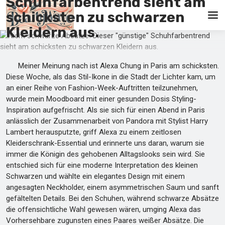
Schuhfarbentrend sieht am
schicksten zu schwarzen
Kleidern aus.
Hauptseite
Meiner Meinung nach ist Alexa Chung in Paris am schicksten.
En
Diese Woche, als das Stil-Ikone in die Stadt der Lichter kam, um
Es
an einer Reihe von Fashion-Week-Auftritten teilzunehmen,
wurde mein Moodboard mit einer gesunden Dosis Styling-
Ru
Inspiration aufgefrischt. Als sie sich für einen Abend in Paris
anlässlich der Zusammenarbeit von Pandora mit Stylist Harry
It
Lambert herausputzte, griff Alexa zu einem zeitlosen
Kleiderschrank-Essential und erinnerte uns daran, warum sie
De
immer die Königin des gehobenen Alltagslooks sein wird. Sie
entschied sich für eine moderne Interpretation des kleinen
Schwarzen und wählte ein elegantes Design mit einem
angesagten Neckholder, einem asymmetrischen Saum und sanft
gefältelten Details. Bei den Schuhen, während schwarze Absätze
die offensichtliche Wahl gewesen wären, umging Alexa das
Vorhersehbare zugunsten eines Paares weißer Absätze. Die