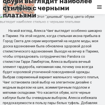
обуви выглядит наиболее
стильно с черными
платьями
Главная
На мой взгляд, Алекса Чанг выглядит особенно шикарно
En
в Париже. На этой неделе, когда стильная икона прибыла в
Es
Город Света для серии мероприятий на неделе моды, моя
доска вдохновения была обновлена здоровой дозой
Ru
стилистического вдохновения. Выходя на вечер в Париже,
чтобы отпраздновать сотрудничество Pandora со
It
стилистом Гарри Ламбертом, Алекса выбрала вечный
элемент гардероба, напоминая нам, почему она всегда
De
будет королевой утонченной повседневной одежды.
Выбрав современный вариант маленького черного платья,
Чанг остановила свой выбор на элегантном дизайне с
модным вырезом на шее, асимметричным подолом и
мягкими складками. Что касается обуви, хотя черные
каблуки были бы очевидным выбором, Алекса избежала
предсказуемости в пользу пары белых туфель. Добавляя