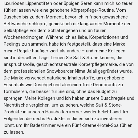
luxuriösen Lippenstiften oder üppigen Seren kann mich so teuer
fühlen lassen wie eine gehobene Körperpflege-Routine. Vom
Duschen bis zu dem Moment, bevor ich in frisch gewaschene
Bettwäsche schlüpfe, genieße ich die langsamen Momente der
Selbstpflege vor dem Schlafengehen und an faulen
Wochenendmorgen. Während ich es liebe, Körperlotionen und
Peelings zu sammeln, habe ich festgestellt, dass eine Marke
meine Regale häufiger ziert als andere – und meine Kollegen
sind in derselben Lage. Lernen Sie Salt & Stone kennen, die
anspruchsvolle, geschlechtsneutrale Körperpflegemarke, die von
dem professionellen Snowboarder Nima Jalali gegründet wurde.
Die Marke verwendet natürliche Inhaltsstoffe, um gehobene
Essentials wie Duschgel und aluminiumfreie Deodorants zu
formulieren, die besser für Sie sind, ohne das Budget zu
sprengen. Meine Kollegen und ich haben unsere Duschregale und
Nachttische verglichen, um zu sehen, welche Salt & Stone-
Produkte in unseren Haushalten immer wieder beliebt sind. Im
Folgenden die sechs Produkte, in die es sich zu investieren
lohnt, um Ihr Badezimmer wie ein Fünf-Sterne-Hotel-Spa fühlen
zu lassen.