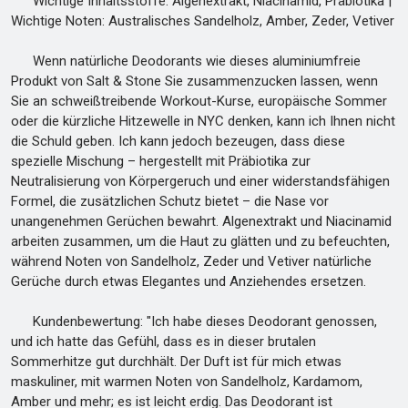
Wichtige Inhaltsstoffe: Algenextrakt, Niacinamid, Präbiotika |
Wichtige Noten: Australisches Sandelholz, Amber, Zeder, Vetiver
Wenn natürliche Deodorants wie dieses aluminiumfreie
Produkt von Salt & Stone Sie zusammenzucken lassen, wenn
Sie an schweißtreibende Workout-Kurse, europäische Sommer
oder die kürzliche Hitzewelle in NYC denken, kann ich Ihnen nicht
die Schuld geben. Ich kann jedoch bezeugen, dass diese
spezielle Mischung – hergestellt mit Präbiotika zur
Neutralisierung von Körpergeruch und einer widerstandsfähigen
Formel, die zusätzlichen Schutz bietet – die Nase vor
unangenehmen Gerüchen bewahrt. Algenextrakt und Niacinamid
arbeiten zusammen, um die Haut zu glätten und zu befeuchten,
während Noten von Sandelholz, Zeder und Vetiver natürliche
Gerüche durch etwas Elegantes und Anziehendes ersetzen.
Kundenbewertung: "Ich habe dieses Deodorant genossen,
und ich hatte das Gefühl, dass es in dieser brutalen
Sommerhitze gut durchhält. Der Duft ist für mich etwas
maskuliner, mit warmen Noten von Sandelholz, Kardamom,
Amber und mehr; es ist leicht erdig. Das Deodorant ist