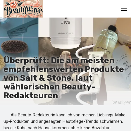
Hauptseite
En
Es
Überprüft: Die am meisten
Ru
empfehlenswerten Produkte
It
von Salt & Stone, laut
wählerischen Beauty-
De
Redakteuren
Als Beauty-Redakteurin kann ich von meinen Lieblings-Make-
up-Produkten und angesagten Hautpflege-Trends schwärmen,
bis die Kühe nach Hause kommen, aber keine Anzahl an