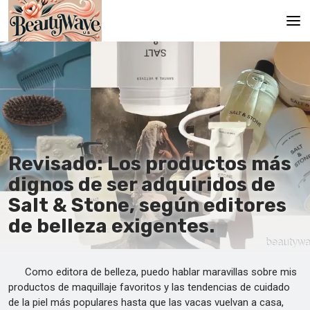
Principal
En
Es
Ru
Revisado: Los productos más
It
dignos de ser adquiridos de
Salt & Stone, según editores
De
de belleza exigentes.
Como editora de belleza, puedo hablar maravillas sobre mis
productos de maquillaje favoritos y las tendencias de cuidado
de la piel más populares hasta que las vacas vuelvan a casa,