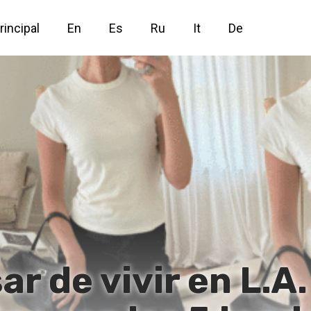
rincipal
En
Es
Ru
It
De
r de vivir en L.A