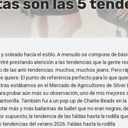
 son las 5 tende
soleado hacia el estilo. A menudo se compone de básicos
tré prestando atención a las tendencias que la gente r
 de las anti-tendencias: muchos, muchos jeans. Pero r
 se quiere. El punto de referencia perfecto para lo que q
ientras estábamos en el Mercado de Agricultores de Silve
ra probar aún más su observación, uno de mis mejores a
ntorrilla. También fui a un pop-up de Charlie Beads en la
ar más y más bailarinas de ballet que no eran negras, de
 supuesto, la tendencia de las faldas hasta la rodilla q
s tendencias del verano 2026. Faldas hasta la rodilla