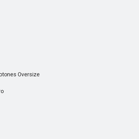
otones Oversize
ro