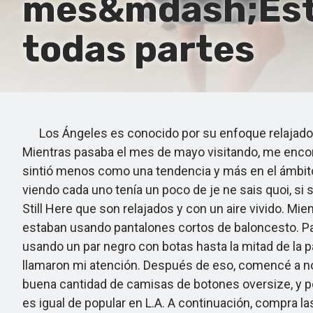
mes&mdash;Estas
todas partes
Los Ángeles es conocido por su enfoque relajado y 
Mientras pasaba el mes de mayo visitando, me encon
sintió menos como una tendencia y más en el ámbito
viendo cada uno tenía un poco de je ne sais quoi, si
Still Here que son relajados y con un aire vivido. M
estaban usando pantalones cortos de baloncesto. Pa
usando un par negro con botas hasta la mitad de la pa
llamaron mi atención. Después de eso, comencé a not
buena cantidad de camisas de botones oversize, y por
es igual de popular en L.A. A continuación, compra la