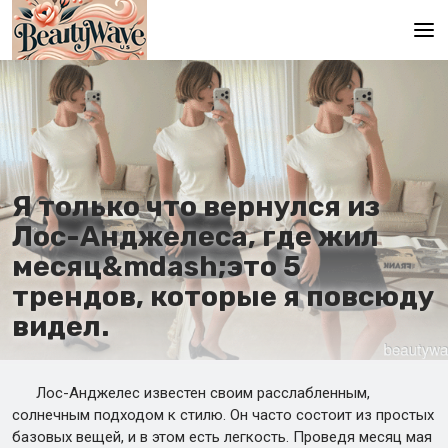
Главная
En
Es
Я только что вернулся из
Ru
Лос-Анджелеса, где жил
It
месяц&mdash;это 5
трендов, которые я повсюду
De
видел.
Лос-Анджелес известен своим расслабленным,
солнечным подходом к стилю. Он часто состоит из простых
базовых вещей, и в этом есть легкость. Проведя месяц мая