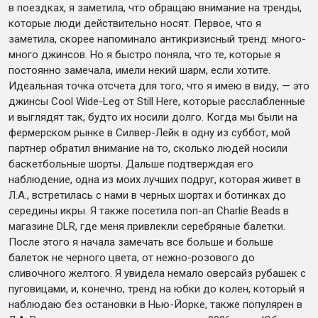
в поездках, я заметила, что обращаю внимание на тренды,
которые люди действительно носят. Первое, что я
заметила, скорее напоминало антикризисный тренд: много-
много джинсов. Но я быстро поняла, что те, которые я
постоянно замечала, имели некий шарм, если хотите.
Идеальная точка отсчета для того, что я имею в виду, — это
джинсы Cool Wide-Leg от Still Here, которые расслабленные
и выглядят так, будто их носили долго. Когда мы были на
фермерском рынке в Силвер-Лейк в одну из суббот, мой
партнер обратил внимание на то, сколько людей носили
баскетбольные шорты. Дальше подтверждая его
наблюдение, одна из моих лучших подруг, которая живет в
Л.А., встретилась с нами в черных шортах и ботинках до
середины икры. Я также посетила поп-ап Charlie Beads в
магазине DLR, где меня привлекли серебряные балетки.
После этого я начала замечать все больше и больше
балеток не черного цвета, от нежно-розового до
сливочного желтого. Я увидела немало оверсайз рубашек с
пуговицами, и, конечно, тренд на юбки до колен, который я
наблюдаю без остановки в Нью-Йорке, также популярен в