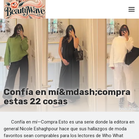
Principal
En
Es
Ru
It
Confía en mí&mdash;compra
De
estas 22 cosas
Confía en mí—Compra Esto es una serie donde la editora en
general Nicole Eshaghpour hace que sus hallazgos de moda
favoritos sean comprables para los lectores de Who What