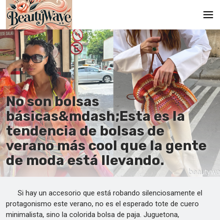
Principal
En
Es
No son bolsas
Ru
básicas&mdash;Esta es la
It
tendencia de bolsas de
verano más cool que la gente
De
de moda está llevando.
Si hay un accesorio que está robando silenciosamente el
protagonismo este verano, no es el esperado tote de cuero
minimalista, sino la colorida bolsa de paja. Juguetona,