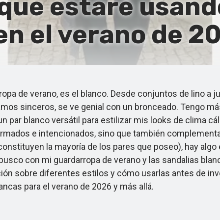
 que estaré usand
n el verano de 2
pa de verano, es el blanco. Desde conjuntos de lino a j
eamos sinceros, se ve genial con un bronceado. Tengo más
n par blanco versátil para estilizar mis looks de clima cá
armados e intencionados, sino que también complementan
constituyen la mayoría de los pares que poseo), hay algo
usco con mi guardarropa de verano y las sandalias blanca
n sobre diferentes estilos y cómo usarlas antes de inver
ancas para el verano de 2026 y más allá.