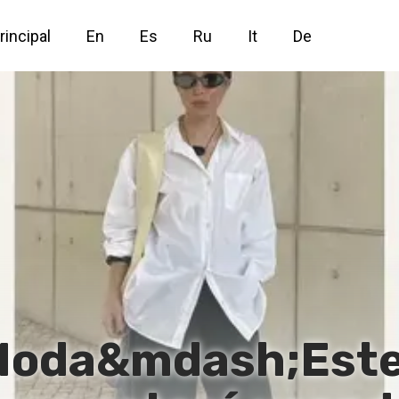
rincipal
En
Es
Ru
It
De
Moda&mdash;Este 