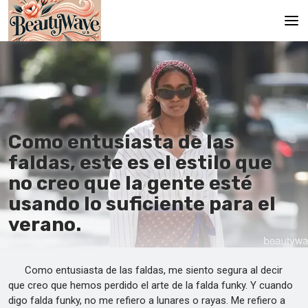
Principal
En
Es
Como entusiasta de las
Ru
faldas, este es el estilo que
It
no creo que la gente esté
usando lo suficiente para el
De
verano.
Como entusiasta de las faldas, me siento segura al decir
que creo que hemos perdido el arte de la falda funky. Y cuando
digo falda funky, no me refiero a lunares o rayas. Me refiero a