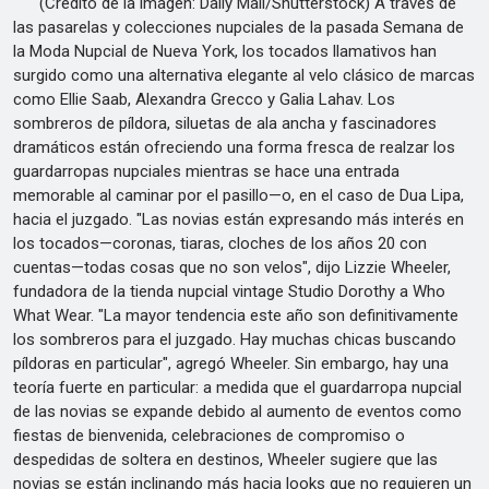
(Crédito de la imagen: Daily Mail/Shutterstock) A través de
las pasarelas y colecciones nupciales de la pasada Semana de
la Moda Nupcial de Nueva York, los tocados llamativos han
surgido como una alternativa elegante al velo clásico de marcas
como Ellie Saab, Alexandra Grecco y Galia Lahav. Los
sombreros de píldora, siluetas de ala ancha y fascinadores
dramáticos están ofreciendo una forma fresca de realzar los
guardarropas nupciales mientras se hace una entrada
memorable al caminar por el pasillo—o, en el caso de Dua Lipa,
hacia el juzgado. "Las novias están expresando más interés en
los tocados—coronas, tiaras, cloches de los años 20 con
cuentas—todas cosas que no son velos", dijo Lizzie Wheeler,
fundadora de la tienda nupcial vintage Studio Dorothy a Who
What Wear. "La mayor tendencia este año son definitivamente
los sombreros para el juzgado. Hay muchas chicas buscando
píldoras en particular", agregó Wheeler. Sin embargo, hay una
teoría fuerte en particular: a medida que el guardarropa nupcial
de las novias se expande debido al aumento de eventos como
fiestas de bienvenida, celebraciones de compromiso o
despedidas de soltera en destinos, Wheeler sugiere que las
novias se están inclinando más hacia looks que no requieren un