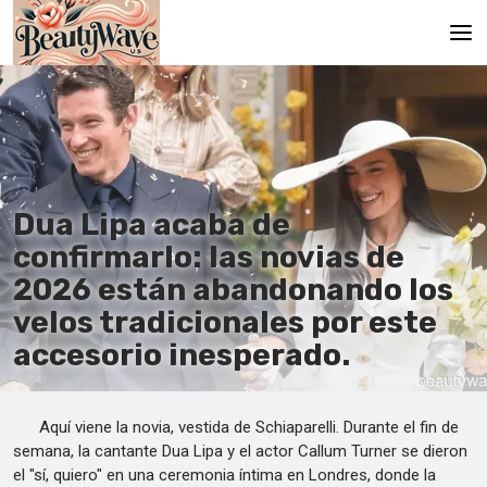
Main
En
Es
Dua Lipa acaba de
Ru
confirmarlo: las novias de
It
2026 están abandonando los
velos tradicionales por este
De
accesorio inesperado.
Aquí viene la novia, vestida de Schiaparelli. Durante el fin de
semana, la cantante Dua Lipa y el actor Callum Turner se dieron
el "sí, quiero" en una ceremonia íntima en Londres, donde la