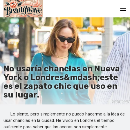
Principal
En
Es
Ru
No usaría chanclas en Nueva
It
York o Londres&mdash;este
es el zapato chic que uso en
De
su lugar.
Lo siento, pero simplemente no puedo hacerme a la idea de
usar chanclas en la ciudad. He vivido en Londres el tiempo
suficiente para saber que las aceras son simplemente