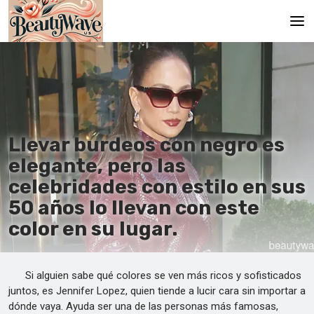
Principal
En
Es
Llevar burdeos con negro es
Ru
elegante, pero las
It
celebridades con estilo en sus
50 años lo llevan con este
De
color en su lugar.
Si alguien sabe qué colores se ven más ricos y sofisticados
juntos, es Jennifer Lopez, quien tiende a lucir cara sin importar a
dónde vaya. Ayuda ser una de las personas más famosas,