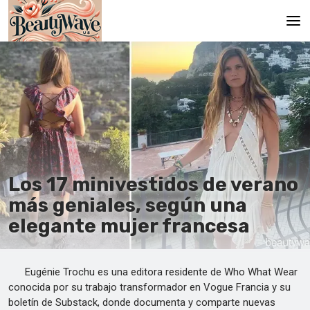
Principal
En
Es
Ru
It
Los 17 minivestidos de verano
más geniales, según una
De
elegante mujer francesa
Eugénie Trochu es una editora residente de Who What Wear
conocida por su trabajo transformador en Vogue Francia y su
boletín de Substack, donde documenta y comparte nuevas