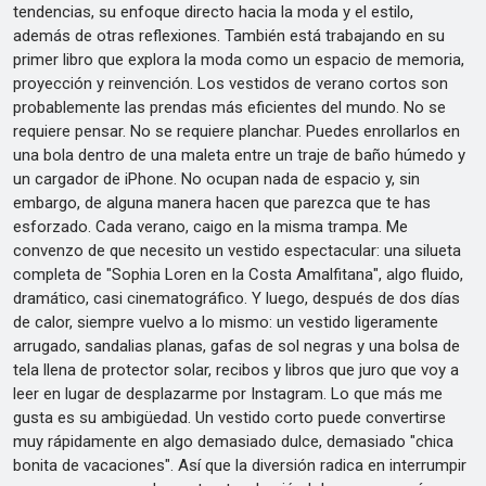
tendencias, su enfoque directo hacia la moda y el estilo,
además de otras reflexiones. También está trabajando en su
primer libro que explora la moda como un espacio de memoria,
proyección y reinvención. Los vestidos de verano cortos son
probablemente las prendas más eficientes del mundo. No se
requiere pensar. No se requiere planchar. Puedes enrollarlos en
una bola dentro de una maleta entre un traje de baño húmedo y
un cargador de iPhone. No ocupan nada de espacio y, sin
embargo, de alguna manera hacen que parezca que te has
esforzado. Cada verano, caigo en la misma trampa. Me
convenzo de que necesito un vestido espectacular: una silueta
completa de "Sophia Loren en la Costa Amalfitana", algo fluido,
dramático, casi cinematográfico. Y luego, después de dos días
de calor, siempre vuelvo a lo mismo: un vestido ligeramente
arrugado, sandalias planas, gafas de sol negras y una bolsa de
tela llena de protector solar, recibos y libros que juro que voy a
leer en lugar de desplazarme por Instagram. Lo que más me
gusta es su ambigüedad. Un vestido corto puede convertirse
muy rápidamente en algo demasiado dulce, demasiado "chica
bonita de vacaciones". Así que la diversión radica en interrumpir