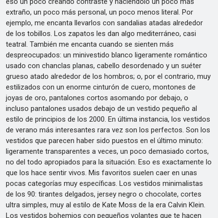
eso un poco creando contraste y haciéndolo un poco más
extraño, un poco más personal, un poco menos literal. Por
ejemplo, me encanta llevarlos con sandalias atadas alrededor
de los tobillos. Los zapatos les dan algo mediterráneo, casi
teatral. También me encanta cuando se sienten más
despreocupados: un minivestido blanco ligeramente romántico
usado con chanclas planas, cabello desordenado y un suéter
grueso atado alrededor de los hombros; o, por el contrario, muy
estilizados con un enorme cinturón de cuero, montones de
joyas de oro, pantalones cortos asomando por debajo, o
incluso pantalones usados debajo de un vestido pequeño al
estilo de principios de los 2000. En última instancia, los vestidos
de verano más interesantes rara vez son los perfectos. Son los
vestidos que parecen haber sido puestos en el último minuto:
ligeramente transparentes a veces, un poco demasiado cortos,
no del todo apropiados para la situación. Eso es exactamente lo
que los hace sentir vivos. Mis favoritos suelen caer en unas
pocas categorías muy específicas. Los vestidos minimalistas
de los 90: tirantes delgados, jersey negro o chocolate, cortes
ultra simples, muy al estilo de Kate Moss de la era Calvin Klein.
Los vestidos bohemios con pequeños volantes que te hacen