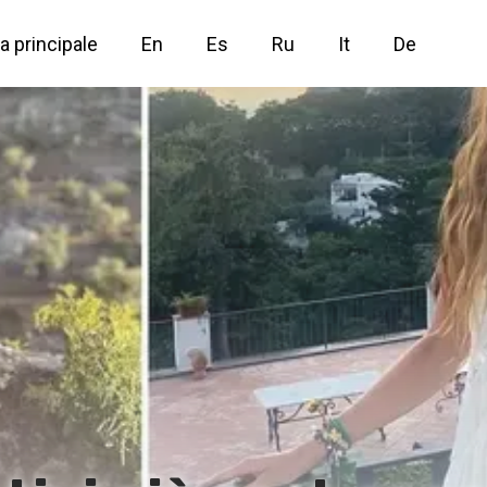
a principale
En
Es
Ru
It
De