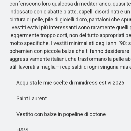
conferiscono loro qualcosa di mediterraneo, quasi 
indossato con ciabatte piatte, capelli disordinati e 
cintura di pelle, pile di gioielli d'oro, pantaloni che
i vestiti estivi più interessanti sono raramente quell
leggermente troppo corti, non del tutto appropriati per 
molto specifiche. I vestiti minimalisti degli anni '90: s
bohemien con piccole balze che ti fanno desiderare di
aggressivamente italiani, che trasformano la pelle abbro
stili lavorati a maglia—i capisaldi di ogni singuna mia 
Acquista le mie scelte di minidress estivi 2026
Saint Laurent
Vestito con balze in popeline di cotone
H&M