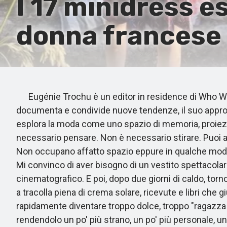
I 17 minidress e
donna francese
Eugénie Trochu è un editor in residence di Who Wha
documenta e condivide nuove tendenze, il suo approccio 
esplora la moda come uno spazio di memoria, proiezion
necessario pensare. Non è necessario stirare. Puoi arr
Non occupano affatto spazio eppure in qualche modo 
Mi convinco di aver bisogno di un vestito spettacolar
cinematografico. E poi, dopo due giorni di caldo, torn
a tracolla piena di crema solare, ricevute e libri che
rapidamente diventare troppo dolce, troppo "ragazza 
rendendolo un po' più strano, un po' più personale, un