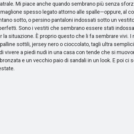
teatrale. Mi piace anche quando sembrano più senza sf
un maglione spesso legato attorno alle spalle—oppure, al 
 spuntano sotto, o persino pantaloni indossati sotto un vest
i perfetti. Sono i vestiti che sembrano essere stati indoss
la situazione. È proprio questo che li fa sembrare vivi. I m
palline sottili, jersey nero o cioccolato, tagli ultra semplic
 vivere a piedi nudi in una casa con tende che si muovono
nzata e un vecchio paio di sandali in un look. E poi ci sono 
estate.