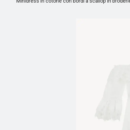
Minidress in cotone con bordi a scallop in broderi