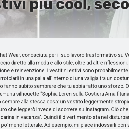
stivi più cool, se
t Wear, conosciuta per il suo lavoro trasformativo su V
diretto alla moda e allo stile, oltre ad altre riflessioni.
e e reinvenzione. I vestitini estivi sono probabilmente i
otolarli in una palla all'interno di una valigia tra un co
fanno subito sembrare che tu abbia fatto uno sforzo. Og
e—una silhouette "Sophia Loren sulla Costiera Amalfitana"
o sempre alla stessa cosa: un vestito leggermente stropicci
 giuro che leggerò invece di scorrere su Instagram. Ciò che
carina in vacanza". Quindi il divertimento sta nel distu
 po' meno letterale. Ad esempio, mi piace indossarli con sa