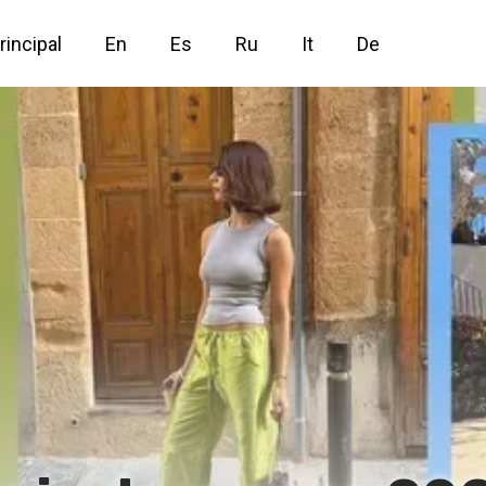
rincipal
En
Es
Ru
It
De