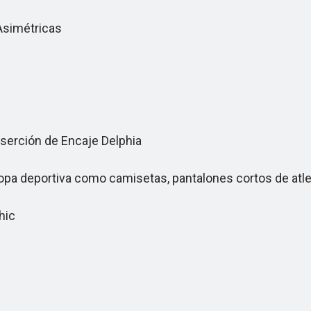
Asimétricas
erción de Encaje Delphia
a deportiva como camisetas, pantalones cortos de atle
hic