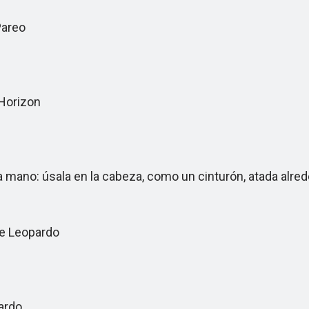
Pareo
Horizon
no: úsala en la cabeza, como un cinturón, atada alreded
e Leopardo
ardo