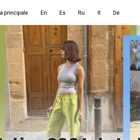
a principale
En
Es
Ru
It
De