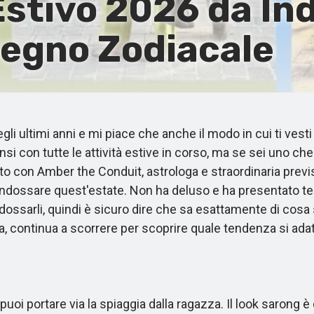
 Estivo 2026 da In
Segno Zodiacale
i ultimi anni e mi piace che anche il modo in cui ti vest
ensi con tutte le attività estive in corso, ma se sei uno
to con Amber the Conduit, astrologa e straordinaria previs
a indossare quest'estate. Non ha deluso e ha presentato t
ndossarli, quindi è sicuro dire che sa esattamente di cosa s
a, continua a scorrere per scoprire quale tendenza si ada
oi portare via la spiaggia dalla ragazza. Il look sarong è