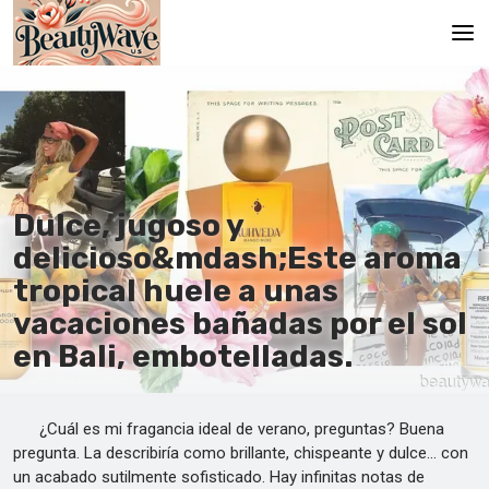
Principal
En
Es
Dulce, jugoso y
Ru
delicioso&mdash;Este aroma
It
tropical huele a unas
vacaciones bañadas por el sol
De
en Bali, embotelladas.
¿Cuál es mi fragancia ideal de verano, preguntas? Buena
pregunta. La describiría como brillante, chispeante y dulce... con
un acabado sutilmente sofisticado. Hay infinitas notas de