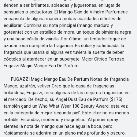
tienden a ser brillantes, soleadas y juguetonas, en lugar de
sensuales o seductoras. El Mango Skin de Vilhelm Parfumerie
encapsula de alguna manera ambas cualidades difíciles de
equilibrar. Combina su nota principal (mango maduro y
goteante) con un estallido de mora, un toque de pimienta negra
y una base cálida de vainilla. Por último, un tentador toque de
azúcar rosa completa la fragancia. Es dulce y sofisticada, la
fragancia que usaría si alguna vez tuviera la suerte de beber
cócteles al atardecer en un superyate. Mejor Cítrico Terroso:
Fugazzi Magic Mango Eau De Parfum
FUGAZZI Magic Mango Eau De Parfum Notas de fragancia:
Mango, azafrán, vetiver Creo que la casa de fragancias
holandesa, Fugazzi, crea algunas de las mejores fragancias en
el mercado. De hecho, su Angel Dust Eau de Parfum ($175)
también ganó un Who What Wear 100 Beauty Award; esta vez
en la categoría de mejor 'segunda piel'. Este elixir no es menos
notable. Es audaz, moderno y magnético. Al primer spray,
sientes la nota de mango que hace agua la boca, pero
rápidamente se adentra en un plano más profundo y oscuro,