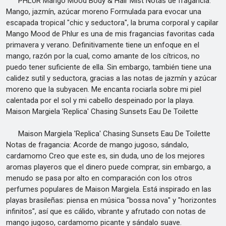
PHLUR Mango Mood Body & Hair Mist Notas de fragancia:
Mango, jazmín, azúcar moreno Formulada para evocar una
escapada tropical "chic y seductora", la bruma corporal y capilar
Mango Mood de Phlur es una de mis fragancias favoritas cada
primavera y verano. Definitivamente tiene un enfoque en el
mango, razón por la cual, como amante de los cítricos, no
puedo tener suficiente de ella. Sin embargo, también tiene una
calidez sutil y seductora, gracias a las notas de jazmín y azúcar
moreno que la subyacen. Me encanta rociarla sobre mi piel
calentada por el sol y mi cabello despeinado por la playa.
Maison Margiela 'Replica' Chasing Sunsets Eau De Toilette
Maison Margiela 'Replica' Chasing Sunsets Eau De Toilette
Notas de fragancia: Acorde de mango jugoso, sándalo,
cardamomo Creo que este es, sin duda, uno de los mejores
aromas playeros que el dinero puede comprar, sin embargo, a
menudo se pasa por alto en comparación con los otros
perfumes populares de Maison Margiela. Está inspirado en las
playas brasileñas: piensa en música "bossa nova" y "horizontes
infinitos", así que es cálido, vibrante y afrutado con notas de
mango jugoso, cardamomo picante y sándalo suave.