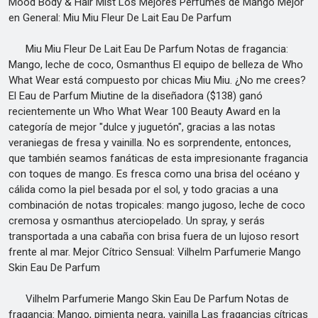
Mood Body & Hair Mist Los Mejores Perfumes de Mango Mejor
en General: Miu Miu Fleur De Lait Eau De Parfum
Miu Miu Fleur De Lait Eau De Parfum Notas de fragancia:
Mango, leche de coco, Osmanthus El equipo de belleza de Who
What Wear está compuesto por chicas Miu Miu. ¿No me crees?
El Eau de Parfum Miutine de la diseñadora ($138) ganó
recientemente un Who What Wear 100 Beauty Award en la
categoría de mejor "dulce y juguetón", gracias a las notas
veraniegas de fresa y vainilla. No es sorprendente, entonces,
que también seamos fanáticas de esta impresionante fragancia
con toques de mango. Es fresca como una brisa del océano y
cálida como la piel besada por el sol, y todo gracias a una
combinación de notas tropicales: mango jugoso, leche de coco
cremosa y osmanthus aterciopelado. Un spray, y serás
transportada a una cabaña con brisa fuera de un lujoso resort
frente al mar. Mejor Cítrico Sensual: Vilhelm Parfumerie Mango
Skin Eau De Parfum
Vilhelm Parfumerie Mango Skin Eau De Parfum Notas de
fragancia: Mango, pimienta negra, vainilla Las fragancias cítricas