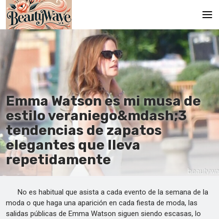
Principal
En
Es
Emma Watson es mi musa de
Ru
estilo veraniego&mdash;3
It
tendencias de zapatos
elegantes que lleva
De
repetidamente
No es habitual que asista a cada evento de la semana de la
moda o que haga una aparición en cada fiesta de moda, las
salidas públicas de Emma Watson siguen siendo escasas, lo