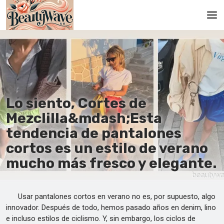
Principal
En
Es
Lo siento, Cortes de
Ru
Mezclilla&mdash;Esta
It
tendencia de pantalones
cortos es un estilo de verano
De
mucho más fresco y elegante.
Usar pantalones cortos en verano no es, por supuesto, algo
innovador. Después de todo, hemos pasado años en denim, lino
e incluso estilos de ciclismo. Y, sin embargo, los ciclos de