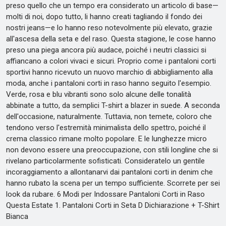
preso quello che un tempo era considerato un articolo di base—
molti di noi, dopo tutto, li hanno creati tagliando il fondo dei
nostri jeans—e lo hanno reso notevolmente più elevato, grazie
all'ascesa della seta e del raso. Questa stagione, le cose hanno
preso una piega ancora più audace, poiché i neutri classici si
affiancano a colori vivaci e sicuri. Proprio come i pantaloni corti
sportivi hanno ricevuto un nuovo marchio di abbigliamento alla
moda, anche i pantaloni corti in raso hanno seguito l'esempio.
Verde, rosa e blu vibranti sono solo alcune delle tonalità
abbinate a tutto, da semplici T-shirt a blazer in suede. A seconda
dell'occasione, naturalmente. Tuttavia, non temete, coloro che
tendono verso l'estremità minimalista dello spettro, poiché il
crema classico rimane molto popolare. E le lunghezze micro
non devono essere una preoccupazione, con stili longline che si
rivelano particolarmente sofisticati. Consideratelo un gentile
incoraggiamento a allontanarvi dai pantaloni corti in denim che
hanno rubato la scena per un tempo sufficiente. Scorrete per sei
look da rubare. 6 Modi per Indossare Pantaloni Corti in Raso
Questa Estate 1. Pantaloni Corti in Seta D Dichiarazione + T-Shirt
Bianca