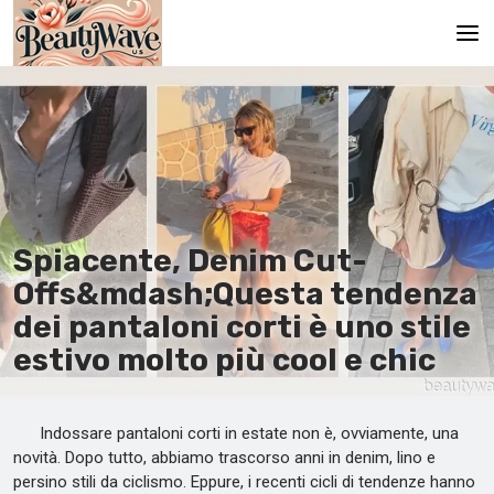
Главная
En
Es
Ru
Spiacente, Denim Cut-
It
Offs&mdash;Questa tendenza
dei pantaloni corti è uno stile
De
estivo molto più cool e chic
Indossare pantaloni corti in estate non è, ovviamente, una
novità. Dopo tutto, abbiamo trascorso anni in denim, lino e
persino stili da ciclismo. Eppure, i recenti cicli di tendenze hanno