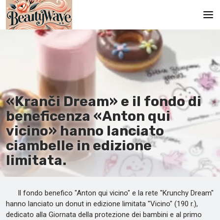
Pagina principale
En
Es
«Kranči Dream» e il fondo di
Ru
beneficenza «Anton qui
It
vicino» hanno lanciato
ciambelle in edizione
De
limitata.
Il fondo benefico "Anton qui vicino" e la rete "Krunchy Dream"
hanno lanciato un donut in edizione limitata "Vicino" (190 r.),
dedicato alla Giornata della protezione dei bambini e al primo