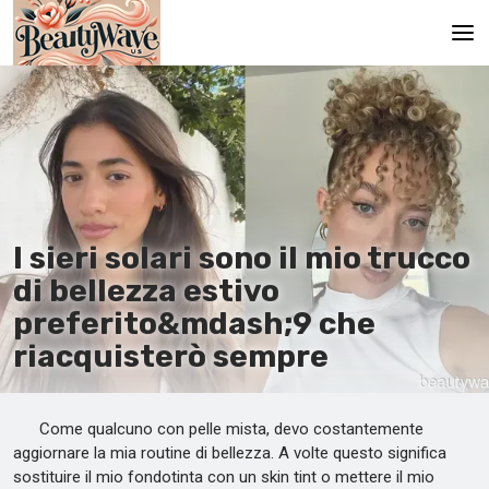
Pagina principale
En
Es
Ru
I sieri solari sono il mio trucco
It
di bellezza estivo
preferito&mdash;9 che
De
riacquisterò sempre
Come qualcuno con pelle mista, devo costantemente
aggiornare la mia routine di bellezza. A volte questo significa
sostituire il mio fondotinta con un skin tint o mettere il mio