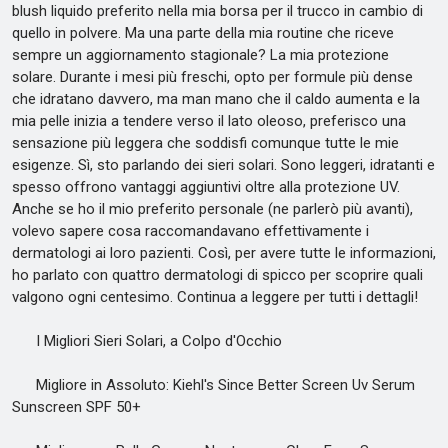
blush liquido preferito nella mia borsa per il trucco in cambio di
quello in polvere. Ma una parte della mia routine che riceve
sempre un aggiornamento stagionale? La mia protezione
solare. Durante i mesi più freschi, opto per formule più dense
che idratano davvero, ma man mano che il caldo aumenta e la
mia pelle inizia a tendere verso il lato oleoso, preferisco una
sensazione più leggera che soddisfi comunque tutte le mie
esigenze. Sì, sto parlando dei sieri solari. Sono leggeri, idratanti e
spesso offrono vantaggi aggiuntivi oltre alla protezione UV.
Anche se ho il mio preferito personale (ne parlerò più avanti),
volevo sapere cosa raccomandavano effettivamente i
dermatologi ai loro pazienti. Così, per avere tutte le informazioni,
ho parlato con quattro dermatologi di spicco per scoprire quali
valgono ogni centesimo. Continua a leggere per tutti i dettagli!
I Migliori Sieri Solari, a Colpo d'Occhio
Migliore in Assoluto: Kiehl's Since Better Screen Uv Serum
Sunscreen SPF 50+