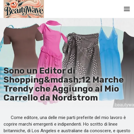
Pagina principale
En
Es
Ru
Sono un Editor di
It
Shopping&mdash;12 Marche
Trendy che Aggiungo al Mio
De
Carrello da Nordstrom
Come editore, una delle mie parti preferite del mio lavoro è
coprire marchi emergenti e indipendenti. Ho scritto di linee
britanniche, di Los Angeles e australiane da conoscere, e questo