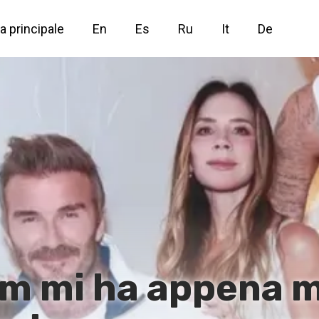
a principale
En
Es
Ru
It
De
m mi ha appena m