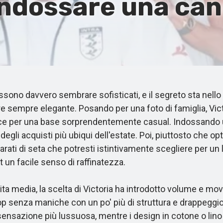
 indossare una ca
no davvero sembrare sofisticati, e il segreto sta nello
 sempre elegante. Posando per una foto di famiglia, Victor
invece per una base sorprendentemente casual. Indossand
o degli acquisti più ubiqui dell'estate. Poi, piuttosto ch
arati di seta che potresti istintivamente scegliere per 
un facile senso di raffinatezza.
ta media, la scelta di Victoria ha introdotto volume e m
op senza maniche con un po' più di struttura e drappeggio. G
ensazione più lussuosa, mentre i design in cotone o lino r