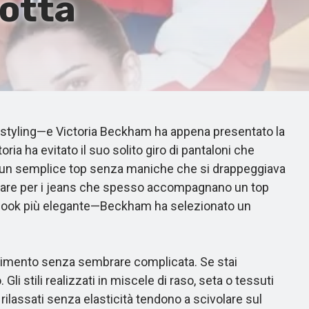
notta
 styling—e Victoria Beckham ha appena presentato la
ia ha evitato il suo solito giro di pantaloni che
o un semplice top senza maniche che si drappeggiava
e optare per i jeans che spesso accompagnano un top
un look più elegante—Beckham ha selezionato un
ovimento senza sembrare complicata. Se stai
li stili realizzati in miscele di raso, seta o tessuti
ilassati senza elasticità tendono a scivolare sul