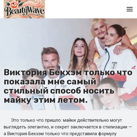
Главная
En
Es
Ru
Виктория Бекхэм только что
It
показала мне самый
стильный способ носить
De
майку этим летом.
Это только что пришло: майки действительно могут
выглядеть элегантно, и секрет заключается в стилизации —
а Виктория Бекхэм только что представила формулу