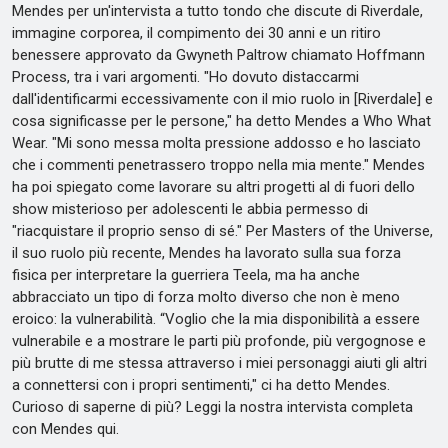
Mendes per un'intervista a tutto tondo che discute di Riverdale,
immagine corporea, il compimento dei 30 anni e un ritiro
benessere approvato da Gwyneth Paltrow chiamato Hoffmann
Process, tra i vari argomenti. "Ho dovuto distaccarmi
dall'identificarmi eccessivamente con il mio ruolo in [Riverdale] e
cosa significasse per le persone," ha detto Mendes a Who What
Wear. "Mi sono messa molta pressione addosso e ho lasciato
che i commenti penetrassero troppo nella mia mente." Mendes
ha poi spiegato come lavorare su altri progetti al di fuori dello
show misterioso per adolescenti le abbia permesso di
"riacquistare il proprio senso di sé." Per Masters of the Universe,
il suo ruolo più recente, Mendes ha lavorato sulla sua forza
fisica per interpretare la guerriera Teela, ma ha anche
abbracciato un tipo di forza molto diverso che non è meno
eroico: la vulnerabilità. “Voglio che la mia disponibilità a essere
vulnerabile e a mostrare le parti più profonde, più vergognose e
più brutte di me stessa attraverso i miei personaggi aiuti gli altri
a connettersi con i propri sentimenti," ci ha detto Mendes.
Curioso di saperne di più? Leggi la nostra intervista completa
con Mendes qui.