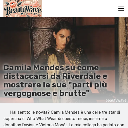
Pagina principale
En
Es
Ru
Camila Mendes su come
It
distaccarsi da Riverdale e
mostrare le sue "parti più
De
vergognose e brutte"
Hai sentito le novità? Camila Mendes è una delle tre star di
copertina di Who What Wear di questo mese, insieme a
Jonathan Daviss e Victoria Monét. La mia collega ha parlato con