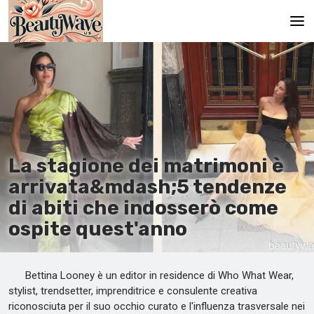
Pagina principale
En
Es
Ru
La stagione dei matrimoni è
It
arrivata&mdash;5 tendenze
di abiti che indosserò come
De
ospite quest'anno
Bettina Looney è un editor in residence di Who What Wear,
stylist, trendsetter, imprenditrice e consulente creativa
riconosciuta per il suo occhio curato e l'influenza trasversale nei