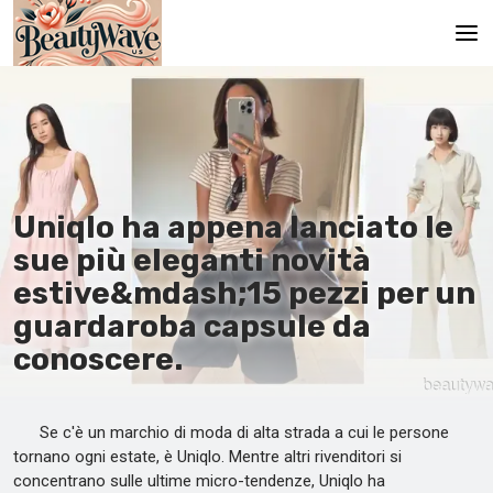
Pagina principale
En
Es
Uniqlo ha appena lanciato le
Ru
sue più eleganti novità
It
estive&mdash;15 pezzi per un
guardaroba capsule da
De
conoscere.
Se c'è un marchio di moda di alta strada a cui le persone
tornano ogni estate, è Uniqlo. Mentre altri rivenditori si
concentrano sulle ultime micro-tendenze, Uniqlo ha