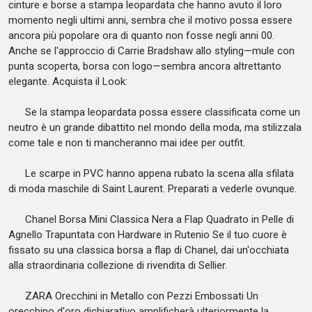
cinture e borse a stampa leopardata che hanno avuto il loro
momento negli ultimi anni, sembra che il motivo possa essere
ancora più popolare ora di quanto non fosse negli anni 00.
Anche se l'approccio di Carrie Bradshaw allo styling—mule con
punta scoperta, borsa con logo—sembra ancora altrettanto
elegante. Acquista il Look:
Se la stampa leopardata possa essere classificata come un
neutro è un grande dibattito nel mondo della moda, ma stilizzala
come tale e non ti mancheranno mai idee per outfit.
Le scarpe in PVC hanno appena rubato la scena alla sfilata
di moda maschile di Saint Laurent. Preparati a vederle ovunque.
Chanel Borsa Mini Classica Nera a Flap Quadrato in Pelle di
Agnello Trapuntata con Hardware in Rutenio Se il tuo cuore è
fissato su una classica borsa a flap di Chanel, dai un'occhiata
alla straordinaria collezione di rivendita di Sellier.
ZARA Orecchini in Metallo con Pezzi Embossati Un
orecchino d'oro dichiarativo amplificherà ulteriormente la