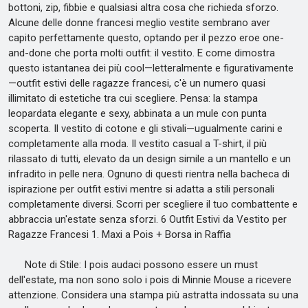
bottoni, zip, fibbie e qualsiasi altra cosa che richieda sforzo.
Alcune delle donne francesi meglio vestite sembrano aver
capito perfettamente questo, optando per il pezzo eroe one-
and-done che porta molti outfit: il vestito. E come dimostra
questo istantanea dei più cool—letteralmente e figurativamente
—outfit estivi delle ragazze francesi, c'è un numero quasi
illimitato di estetiche tra cui scegliere. Pensa: la stampa
leopardata elegante e sexy, abbinata a un mule con punta
scoperta. Il vestito di cotone e gli stivali—ugualmente carini e
completamente alla moda. Il vestito casual a T-shirt, il più
rilassato di tutti, elevato da un design simile a un mantello e un
infradito in pelle nera. Ognuno di questi rientra nella bacheca di
ispirazione per outfit estivi mentre si adatta a stili personali
completamente diversi. Scorri per scegliere il tuo combattente e
abbraccia un'estate senza sforzi. 6 Outfit Estivi da Vestito per
Ragazze Francesi 1. Maxi a Pois + Borsa in Raffia
Note di Stile: I pois audaci possono essere un must
dell'estate, ma non sono solo i pois di Minnie Mouse a ricevere
attenzione. Considera una stampa più astratta indossata su una