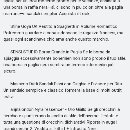
spalla per un look moderno pronto per le vacanze, abbinata a
una borsa in raffia nera—sì, ci sono in più colori oltre alla paglia
marrone—e sandali semplici. Acquista il Look:
Stine Goya UK Vestito a Spaghetti in Volume Romantico
Potremmo guardare a cosa indossano le ragazze francesi, ma
quasi ogni scandinava chic ama anche questo marchio.
SENSI STUDIO Borsa Grande in Paglia Se le borse da
spiaggia eccessivamente bohemien non sono proprio il tuo stile,
una borsa in paglia nera sembra un terreno intermedio più
sicuro.
Massimo Dutti Sandali Piani con Cinghia e Divisore per Dita
Un sandalo semplice e classico formerà la base di molti outfit
estivi.
anjnalondon Nyra "essence" - Oro Giallo Se gli orecchini a
cerchio e i punti erano la scelta di stile dell'inverno, l'estate è
tutta una questione di orecchini dichiarativi. Riporta in auge i
grandi cerchi. 2. Vestito a T-Shirt + Infradito Nere