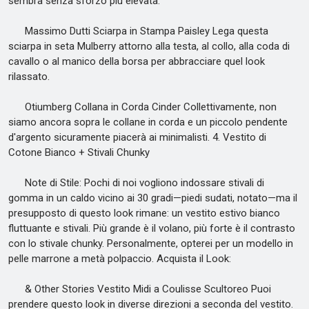
sembra senza sforzo più elevata.
Massimo Dutti Sciarpa in Stampa Paisley Lega questa
sciarpa in seta Mulberry attorno alla testa, al collo, alla coda di
cavallo o al manico della borsa per abbracciare quel look
rilassato.
Otiumberg Collana in Corda Cinder Collettivamente, non
siamo ancora sopra le collane in corda e un piccolo pendente
d'argento sicuramente piacerà ai minimalisti. 4. Vestito di
Cotone Bianco + Stivali Chunky
Note di Stile: Pochi di noi vogliono indossare stivali di
gomma in un caldo vicino ai 30 gradi—piedi sudati, notato—ma il
presupposto di questo look rimane: un vestito estivo bianco
fluttuante e stivali. Più grande è il volano, più forte è il contrasto
con lo stivale chunky. Personalmente, opterei per un modello in
pelle marrone a metà polpaccio. Acquista il Look:
& Other Stories Vestito Midi a Coulisse Scultoreo Puoi
prendere questo look in diverse direzioni a seconda del vestito.