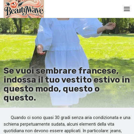
Pagina principale
En
Es
Ru
Se vuoi sembrare francese,
It
indossa il tuo vestito estivo in
questo modo, questo o
De
questo.
Quando ci sono quasi 30 gradi senza aria condizionata e una
schiena perpetuamente sudata, alcuni elementi della vita
quotidiana non devono essere applicati. In particolare: jeans,