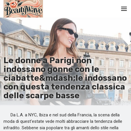
Pagina principale
En
Es
Le donne a Parigi non
Ru
indossano gonne con le
It
ciabatte&mdash;le indossano
con questa tendenza classica
De
delle scarpe basse
Da L.A. a NYC, Ibiza e nel sud della Francia, la scena della
moda di quest'estate vede molti abbracciare la tendenza delle
infradito. Sebbene sia popolare tra gli amanti dello stile nella