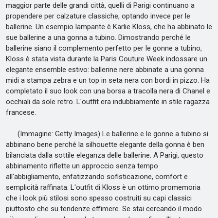
maggior parte delle grandi città, quelli di Parigi continuano a
propendere per calzature classiche, optando invece per le
ballerine. Un esempio lampante è Karlie Kloss, che ha abbinato le
sue ballerine a una gonna a tubino. Dimostrando perché le
ballerine siano il complemento perfetto per le gonne a tubino,
Kloss è stata vista durante la Paris Couture Week indossare un
elegante ensemble estivo: ballerine nere abbinate a una gonna
midi a stampa zebra e un top in seta nera con bordi in pizzo. Ha
completato il suo look con una borsa a tracolla nera di Chanel e
occhiali da sole retro. L'outfit era indubbiamente in stile ragazza
francese.
(Immagine: Getty Images) Le ballerine e le gonne a tubino si
abbinano bene perché la silhouette elegante della gonna è ben
bilanciata dalla sottile eleganza delle ballerine. A Parigi, questo
abbinamento riflette un approccio senza tempo
all'abbigliamento, enfatizzando sofisticazione, comfort e
semplicità raffinata. L'outfit di Kloss è un ottimo promemoria
che i look più stilosi sono spesso costruiti su capi classici
piuttosto che su tendenze effimere. Se stai cercando il modo