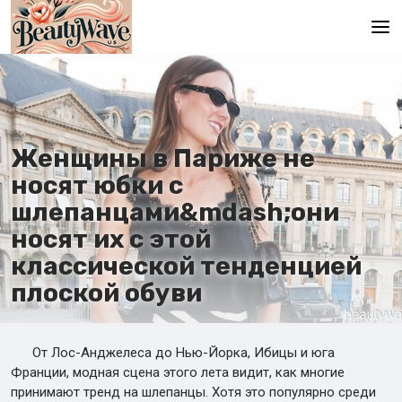
Главная
En
Женщины в Париже не
Es
носят юбки с
Ru
шлепанцами&mdash;они
It
носят их с этой
классической тенденцией
De
плоской обуви
От Лос-Анджелеса до Нью-Йорка, Ибицы и юга
Франции, модная сцена этого лета видит, как многие
принимают тренд на шлепанцы. Хотя это популярно среди