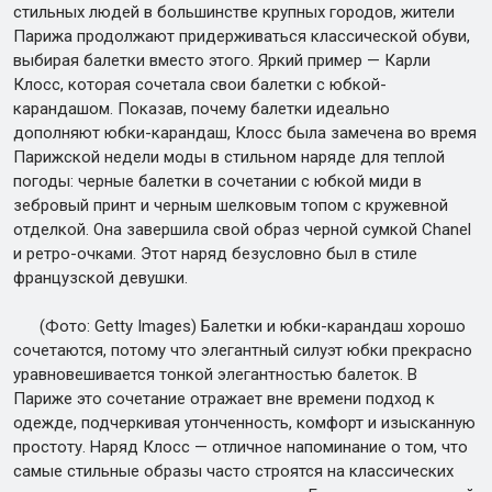
стильных людей в большинстве крупных городов, жители
Парижа продолжают придерживаться классической обуви,
выбирая балетки вместо этого. Яркий пример — Карли
Клосс, которая сочетала свои балетки с юбкой-
карандашом. Показав, почему балетки идеально
дополняют юбки-карандаш, Клосс была замечена во время
Парижской недели моды в стильном наряде для теплой
погоды: черные балетки в сочетании с юбкой миди в
зебровый принт и черным шелковым топом с кружевной
отделкой. Она завершила свой образ черной сумкой Chanel
и ретро-очками. Этот наряд безусловно был в стиле
французской девушки.
(Фото: Getty Images) Балетки и юбки-карандаш хорошо
сочетаются, потому что элегантный силуэт юбки прекрасно
уравновешивается тонкой элегантностью балеток. В
Париже это сочетание отражает вне времени подход к
одежде, подчеркивая утонченность, комфорт и изысканную
простоту. Наряд Клосс — отличное напоминание о том, что
самые стильные образы часто строятся на классических