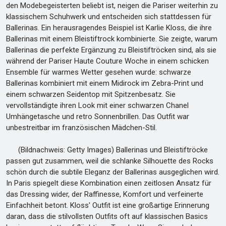
den Modebegeisterten beliebt ist, neigen die Pariser weiterhin zu
klassischem Schuhwerk und entscheiden sich stattdessen für
Ballerinas. Ein herausragendes Beispiel ist Karlie Kloss, die ihre
Ballerinas mit einem Bleistiftrock kombinierte. Sie zeigte, warum
Ballerinas die perfekte Ergänzung zu Bleistiftröcken sind, als sie
während der Pariser Haute Couture Woche in einem schicken
Ensemble für warmes Wetter gesehen wurde: schwarze
Ballerinas kombiniert mit einem Midirock im Zebra-Print und
einem schwarzen Seidentop mit Spitzenbesatz. Sie
vervollständigte ihren Look mit einer schwarzen Chanel
Umhängetasche und retro Sonnenbrillen. Das Outfit war
unbestreitbar im französischen Mädchen-Stil.
(Bildnachweis: Getty Images) Ballerinas und Bleistiftröcke
passen gut zusammen, weil die schlanke Silhouette des Rocks
schön durch die subtile Eleganz der Ballerinas ausgeglichen wird.
In Paris spiegelt diese Kombination einen zeitlosen Ansatz für
das Dressing wider, der Raffinesse, Komfort und verfeinerte
Einfachheit betont. Kloss' Outfit ist eine großartige Erinnerung
daran, dass die stilvollsten Outfits oft auf klassischen Basics