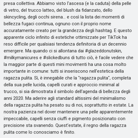
presa collettiva. Abbiamo visto l'ascesa (e la caduta) della pelle
di vetro, del trucco latteo, del blush da fidanzato, dello
skincycling, degli occhi sirena... e così la lista dei momenti di
bellezza fugaci continua, ognuno con il proprio nome
accuratamente creato per la grandezza degli hashtag. E questo
apparente ciclo infinito di estetiche ottimizzate per TikTok ha
reso difficile per qualsiasi tendenza definitoria di un decennio
emergere. Ma quando ci si allontana dai #glazeddonutskin,
#milkymanicures e #slickedbuns di tutto ciò, è facile vedere che
la maggior parte di questi mini movimenti ha una cosa molto
importante in comune: tutti si inseriscono nell'estetica della
ragazza pulita. Sì, è innegabile che la "ragazza pulita", completa
della sua pelle lucida, capelli curati e approccio minimal al
trucco, si sia dimostrata il simbolo dell'agenda di bellezza degli
anni 2020. Ma aderire agli standard altissimi del minimalismo
della ragazza pulita ha pesato su di noi, soprattutto in estate. La
nostra pazienza nel dover mantenere una pelle apparentemente
impeccabile, capelli senza ciuffi e pigmento posizionato con
precisione sta svanendo. Quest'estate, il regno della ragazza
pulita come lo conosciamo è finito.