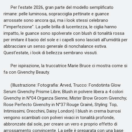
Per l'estate 2026, gran parte del modello semplificato
rimane: pelle luminosa, sopracciglia pettinate e guance
arrossate sono ancora qui, ma i look stessi celebrano
l'"imperfezione". La pelle brilla di lucentezza, le ciglia hanno
impatto, le guance sono spolverate con blush di tonalità rossa
per imitare il bacio del sole e i capelli sono lasciati all'umidità per
abbracciare un senso generale di nonchalance estiva.
Quest'estate, i look di bellezza sembrano vissuti.
Per ispirazione, la truccatrice Marie Bruce ci mostra come si
fa con Givenchy Beauty.
(Illustrazione: Fotografia: Arved, Trucco: Fondotinta Glow
Serum Givenchy Prisme Libre; Blush in polvere libera a 4 colori
Givenchy in N°04 Organza Sienne; Mister Brow Groom Givenchy;
Rose Perfecto Givenchy in N°37 Rouge Grainé, Styling: Top,
Intimissimi; Orecchini, Daisy London) I blush in crema burrosi
vengono scambiati con polveri vivaci in tonalità profonde,
abbronzate dal sole, per creare un vero e proprio effetto di
arrossamento convincente. La pelle è preparata con una base