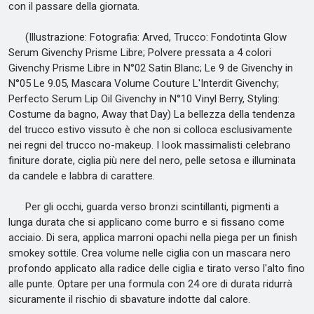
con il passare della giornata.
(Illustrazione: Fotografia: Arved, Trucco: Fondotinta Glow
Serum Givenchy Prisme Libre; Polvere pressata a 4 colori
Givenchy Prisme Libre in N°02 Satin Blanc; Le 9 de Givenchy in
N°05 Le 9.05, Mascara Volume Couture L'Interdit Givenchy;
Perfecto Serum Lip Oil Givenchy in N°10 Vinyl Berry, Styling:
Costume da bagno, Away that Day) La bellezza della tendenza
del trucco estivo vissuto è che non si colloca esclusivamente
nei regni del trucco no-makeup. I look massimalisti celebrano
finiture dorate, ciglia più nere del nero, pelle setosa e illuminata
da candele e labbra di carattere.
Per gli occhi, guarda verso bronzi scintillanti, pigmenti a
lunga durata che si applicano come burro e si fissano come
acciaio. Di sera, applica marroni opachi nella piega per un finish
smokey sottile. Crea volume nelle ciglia con un mascara nero
profondo applicato alla radice delle ciglia e tirato verso l'alto fino
alle punte. Optare per una formula con 24 ore di durata ridurrà
sicuramente il rischio di sbavature indotte dal calore.