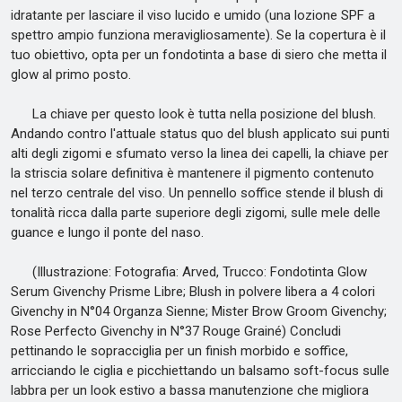
idratante per lasciare il viso lucido e umido (una lozione SPF a
spettro ampio funziona meravigliosamente). Se la copertura è il
tuo obiettivo, opta per un fondotinta a base di siero che metta il
glow al primo posto.
La chiave per questo look è tutta nella posizione del blush.
Andando contro l'attuale status quo del blush applicato sui punti
alti degli zigomi e sfumato verso la linea dei capelli, la chiave per
la striscia solare definitiva è mantenere il pigmento contenuto
nel terzo centrale del viso. Un pennello soffice stende il blush di
tonalità ricca dalla parte superiore degli zigomi, sulle mele delle
guance e lungo il ponte del naso.
(Illustrazione: Fotografia: Arved, Trucco: Fondotinta Glow
Serum Givenchy Prisme Libre; Blush in polvere libera a 4 colori
Givenchy in N°04 Organza Sienne; Mister Brow Groom Givenchy;
Rose Perfecto Givenchy in N°37 Rouge Grainé) Concludi
pettinando le sopracciglia per un finish morbido e soffice,
arricciando le ciglia e picchiettando un balsamo soft-focus sulle
labbra per un look estivo a bassa manutenzione che migliora