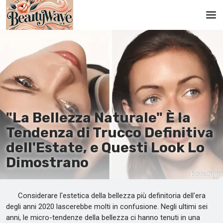
Pagina principale
En
Es
Ru
"La Bellezza Naturale" È la
It
Tendenza di Trucco Definitiva
dell'Estate, e Questi Look Lo
De
Dimostrano
Considerare l'estetica della bellezza più definitoria dell'era
degli anni 2020 lascerebbe molti in confusione. Negli ultimi sei
anni, le micro-tendenze della bellezza ci hanno tenuti in una