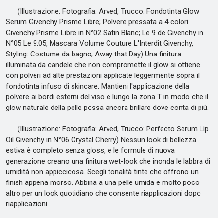
(Illustrazione: Fotografia: Arved, Trucco: Fondotinta Glow
Serum Givenchy Prisme Libre; Polvere pressata a 4 colori
Givenchy Prisme Libre in N°02 Satin Blanc; Le 9 de Givenchy in
N°05 Le 9.05, Mascara Volume Couture L'Interdit Givenchy,
Styling: Costume da bagno, Away that Day) Una finitura
illuminata da candele che non compromette il glow si ottiene
con polveri ad alte prestazioni applicate leggermente sopra il
fondotinta infuso di skincare. Mantieni l'applicazione della
polvere ai bordi esterni del viso e lungo la zona T in modo che il
glow naturale della pelle possa ancora brillare dove conta di più.
(Illustrazione: Fotografia: Arved, Trucco: Perfecto Serum Lip
Oil Givenchy in N°06 Crystal Cherry) Nessun look di bellezza
estiva è completo senza gloss, e le formule di nuova
generazione creano una finitura wet-look che inonda le labbra di
umidità non appiccicosa. Scegli tonalità tinte che offrono un
finish appena morso. Abbina a una pelle umida e molto poco
altro per un look quotidiano che consente riapplicazioni dopo
riapplicazioni.