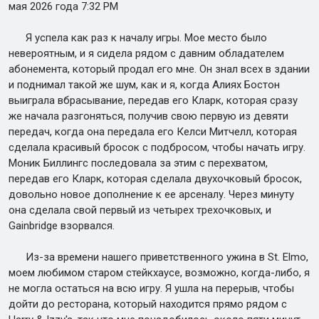
мая 2026 года 7:32 PM
Я успела как раз к началу игры. Мое место было
невероятным, и я сидела рядом с давним обладателем
абонемента, который продал его мне. Он знал всех в здании
и поднимал такой же шум, как и я, когда Алиях Бостон
выиграла вбрасывание, передав его Кларк, которая сразу
же начала разгоняться, получив свою первую из девяти
передач, когда она передала его Келси Митчелл, которая
сделала красивый бросок с подбросом, чтобы начать игру.
Моник Биллингс последовала за этим с перехватом,
передав его Кларк, которая сделала двухочковый бросок,
довольно новое дополнение к ее арсеналу. Через минуту
она сделала свой первый из четырех трехочковых, и
Gainbridge взорвался.
Из-за времени нашего приветственного ужина в St. Elmo,
моем любимом старом стейкхаусе, возможно, когда-либо, я
не могла остаться на всю игру. Я ушла на перерыв, чтобы
дойти до ресторана, который находится прямо рядом с