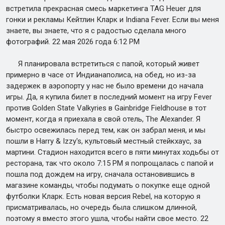
встретила прекрасная смесь маркетинга TAG Heuer для
гонки и рекламы Кейтлин Кларк и Indiana Fever. Если вы меня
знаете, вы знаете, что я с радостью сделала много
фотографий. 22 мая 2026 года 6:12 PM
Я планировала встретиться с папой, который живет
примерно в часе от Индианаполиса, на обед, но из-за
задержек в аэропорту у нас не было времени до начала
игры. Да, я купила билет в последний момент на игру Fever
против Golden State Valkyries в Gainbridge Fieldhouse в тот
момент, когда я приехала в свой отель, The Alexander. Я
быстро освежилась перед тем, как он забрал меня, и мы
пошли в Harry & Izzy's, культовый местный стейкхаус, за
мартини. Стадион находится всего в пяти минутах ходьбы от
ресторана, так что около 7:15 PM я попрощалась с папой и
пошла под дождем на игру, сначала остановившись в
магазине команды, чтобы подумать о покупке еще одной
футболки Кларк. Есть новая версия Rebel, на которую я
присматривалась, но очередь была слишком длинной,
поэтому я вместо этого ушла, чтобы найти свое место. 22