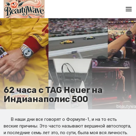
Главная
En
Es
Ru
It
62 часа с TAG Heuer на
De
Индианаполис 500
В наши дни все говорят о Формуле-1, и на то есть
веские причины. Это часто называют вершиной автоспорта,
и последние семь лет это, по сути, была моя вся личность.