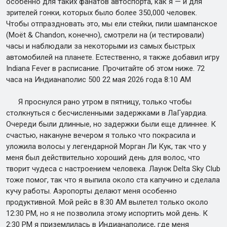
особенно для таких фанатов автоспорта, как я — и для
зрителей гонки, которых было более 350,000 человек.
Чтобы отпраздновать это, мы ели стейки, пили шампанское
(Moët & Chandon, конечно), смотрели на (и тестировали)
часы и наблюдали за некоторыми из самых быстрых
автомобилей на планете. Естественно, я также добавил игру
Indiana Fever в расписание. Прочитайте об этом ниже. 72
часа на Индианаполис 500 22 мая 2026 года 8:10 AM
Я проснулся рано утром в пятницу, только чтобы
столкнуться с бесчисленными задержками в ЛаГуардиа.
Очереди были длинные, но задержки были еще длиннее. К
счастью, накануне вечером я только что покрасила и
уложила волосы у легендарной Морган Ли Кук, так что у
меня был действительно хороший день для волос, что
творит чудеса с настроением человека. Лаунж Delta Sky Club
тоже помог, так что я выпила около ста капучино и сделала
кучу работы. Аэропорты делают меня особенно
продуктивной. Мой рейс в 8:30 AM вылетел только около
12:30 PM, но я не позволила этому испортить мой день. К
2:30 PM я приземлилась в Индианаполисе, где меня