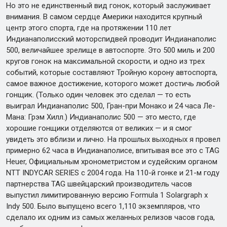
Но это не единственный вид гонок, который заслуживает
внимания. В самом сердце Америки находится крупный
центр этого спорта, где на протяжении 110 лет
Индианаполисский моторспидвей проводит Индианаполис
500, величайшее зрелище в автоспорте. Это 500 миль и 200
кругов гонок на максимальной скорости, и одно из трех
событий, которые составляют Тройную корону автоспорта,
самое важное достижение, которого может достичь любой
гонщик. (Только один человек это сделал — то есть
выиграл Индианаполис 500, Гран-при Монако и 24 часа Ле-
Мана: Грэм Хилл.) Индианаполис 500 — это место, где
хорошие гонщики отделяются от великих — и я смог
увидеть это вблизи и лично. На прошлых выходных я провел
примерно 62 часа в Индианаполисе, впитывая все это с TAG
Heuer, Официальным хронометристом и судейским органом
NTT INDYCAR SERIES с 2004 года. На 110-й гонке и 21-м году
партнерства TAG швейцарский производитель часов
выпустил лимитированную версию Formula 1 Solargraph x
Indy 500. Было выпущено всего 1,110 экземпляров, что
сделало их одним из самых желанных релизов часов года,