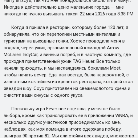
Harry & Izzy's, так что мне понадобилось около пяти минут.
Иногда я действительно ценю маленькие города — мне
никогда не нужно вызывать такси. 22 мая 2026 года 8:38 PM
Когда я пришла в ресторан, которому более 120 лет, я
обнаружила, что он переполнен местными жителями и
туристами на выходные гонки. Хостес проводила меня в
подвал, через ужин, организованный командой Arrow
McLaren IndyCar, и винный погреб, и в частную комнату, где
проходил приветственный ужин TAG Heuer. Все только
начали приходить, и мы наслаждались бокалами Moët,
чтобы начать вечер. Еда, как всегда, была невероятной, с
известным коктейлем из креветок ресторана, который стал
звездой шоу. Соус приготовлен из свежемолотого хрена и
очистит ваши синусы с одного укуса.
Поскольку игра Fever все еще шла, у меня не было
выбора, кроме как транслировать ее в приложении WNBA, и
несколько других участников присоединились ко мне,
наблюдая, как моя команда в итоге одержала победу,
выиграв 90 против 82. Мы ели стейки всех видов, множество