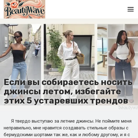
Главная
En
Es
Ru
It
Если вы собираетесь носить
джинсы летом, избегайте
De
этих 5 устаревших трендов
Я твердо выступаю за летние джинсы. Не поймите меня
неправильно, мне нравится создавать стильные образы с
бермудскими шортами так же, как и любому другому, и я с