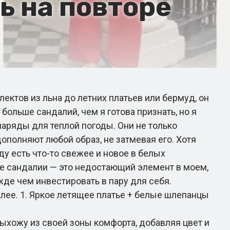
ь на повторе
ектов из льна до летних платьев или бермуд, он
 больше сандалий, чем я готова признать, но я
наряды для теплой погоды. Они не только
полняют любой образ, не затмевая его. Хотя
ду есть что-то свежее и новое в белых
лые сандалии — это недостающий элемент в моем,
жде чем инвестировать в пару для себя.
алее. 1. Яркое летящее платье + белые шлепанцы
ыхожу из своей зоны комфорта, добавляя цвет и