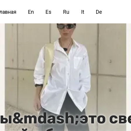
лавная
En
Es
Ru
It
De
ды&mdash;это св