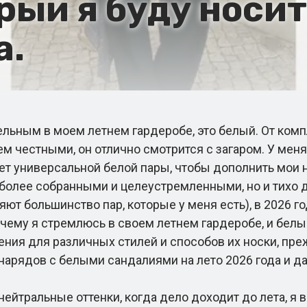
рый я буду носит
а.
ьным в моем летнем гардеробе, это белый. От компл
ем честными, он отлично смотрится с загаром. У меня
ает универсальной белой пары, чтобы дополнить мои 
лее собранными и целеустремленными, но и тихо до
т большинство пар, которые у меня есть), в 2026 го
к чему я стремлюсь в своем летнем гардеробе, и бе
ения для различных стилей и способов их носки, пре
нарядов с белыми сандалиями на лето 2026 года и д
йтральные оттенки, когда дело доходит до лета, я в